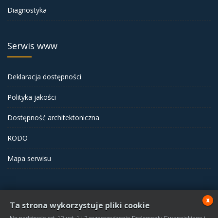
Diagnostyka
Serwis www
Deklaracja dostępności
Polityka jakości
Dostępność architektoniczna
RODO
Mapa serwisu
x
Ta strona wykorzystuje pliki cookie
Samodzielny Publiczny Zakład Opieki Zdrowotnej w Wolsztynie