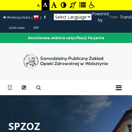
Powered
Transl
Wielkopolskie
|
|
by
eZdrowie
BIP
Anonimowa ankieta satysfkacji Pacjenta
SPZOZ