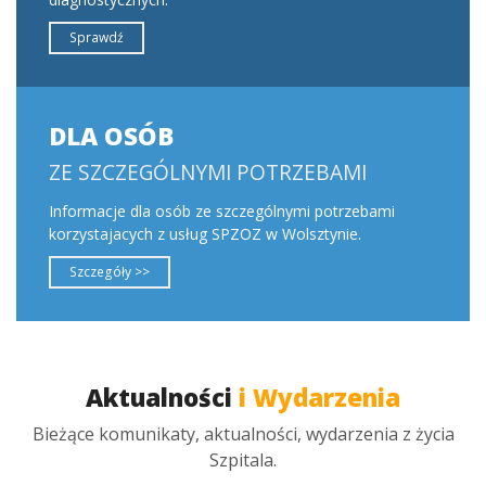
Sprawdź
DLA OSÓB
ZE SZCZEGÓLNYMI POTRZEBAMI
Informacje dla osób ze szczególnymi potrzebami
korzystajacych z usług SPZOZ w Wolsztynie.
Szczegóły >>
Aktualności
i Wydarzenia
Bieżące komunikaty, aktualności, wydarzenia z życia
Szpitala.