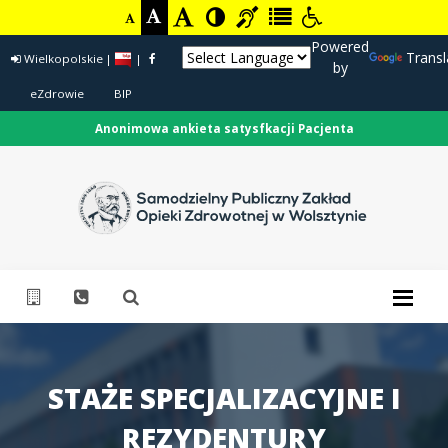
Powered
Transl
Wielkopolskie
|
|
by
eZdrowie
BIP
Anonimowa ankieta satysfkacji Pacjenta
STAŻE SPECJALIZACYJNE I
REZYDENTURY