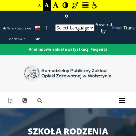
Powered
Transl
Wielkopolskie
|
|
by
eZdrowie
BIP
Anonimowa ankieta satysfkacji Pacjenta
SZKOŁA RODZENIA