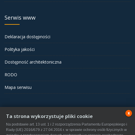
Serwis www
Deklaracja dostępności
Polityka jakości
Dostępność architektoniczna
RODO
Mapa serwisu
x
Ta strona wykorzystuje pliki cookie
Samodzielny Publiczny Zakład Opieki Zdrowotnej w Wolsztynie
Na podstawie art. 13 ust. 1 i 2 rozporządzenia Parlamentu Europejskiego i
©2023
Rady (UE) 2016/679 z 27.04.2016 r. w sprawie ochrony osób fizycznych w