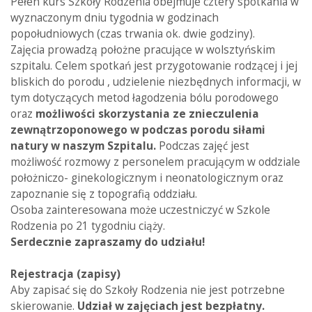
Pełen kurs Szkoły Rodzenia obejmuje cztery spotkania w
wyznaczonym dniu tygodnia w godzinach
popołudniowych (czas trwania ok. dwie godziny).
Zajęcia prowadzą położne pracujące w wolsztyńskim
szpitalu. Celem spotkań jest przygotowanie rodzącej i jej
bliskich do porodu , udzielenie niezbędnych informacji, w
tym dotyczących metod łagodzenia bólu porodowego
oraz
możliwości skorzystania ze znieczulenia
zewnątrzoponowego w podczas porodu siłami
natury w naszym Szpitalu.
Podczas zajęć jest
możliwość rozmowy z personelem pracującym w oddziale
położniczo- ginekologicznym i neonatologicznym oraz
zapoznanie się z topografią oddziału.
Osoba zainteresowana może uczestniczyć w Szkole
Rodzenia po 21 tygodniu ciąży.
Serdecznie zapraszamy do udziału!
Rejestracja (zapisy)
Aby zapisać się do Szkoły Rodzenia nie jest potrzebne
skierowanie.
Udział w zajęciach jest bezpłatny.