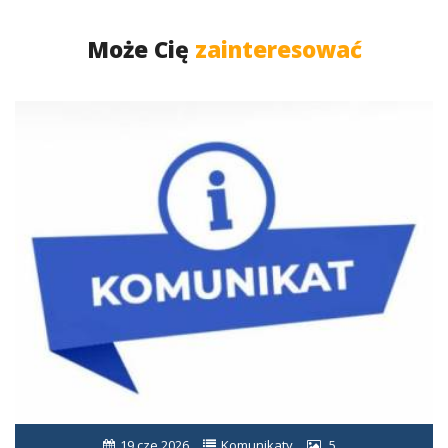
Może Cię
zainteresować
19 cze 2026
Komunikaty
5