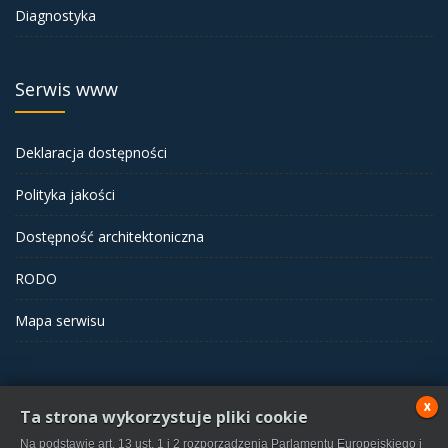
Diagnostyka
Serwis www
Deklaracja dostępności
Polityka jakości
Dostępność architektoniczna
RODO
Mapa serwisu
x
Ta strona wykorzystuje pliki cookie
Samodzielny Publiczny Zakład Opieki Zdrowotnej w Wolsztynie
Na podstawie art. 13 ust. 1 i 2 rozporządzenia Parlamentu Europejskiego i