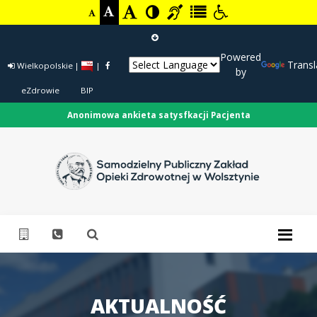
Powered
Transl
Wielkopolskie
|
|
by
eZdrowie
BIP
Anonimowa ankieta satysfkacji Pacjenta
AKTUALNOŚĆ