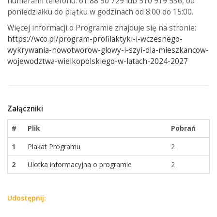
numerami telefonu: 61 88 50 729 lub 510 919 536, od
poniedziałku do piątku w godzinach od 8:00 do 15:00.
Więcej informacji o Programie znajduje się na stronie:
https://wco.pl/program-profilaktyki-i-wczesnego-
wykrywania-nowotworow-glowy-i-szyi-dla-mieszkancow-
wojewodztwa-wielkopolskiego-w-latach-2024-2027
Załączniki
#
Plik
Pobrań
1
Plakat Programu
2
2
Ulotka informacyjna o programie
2
Udostępnij: