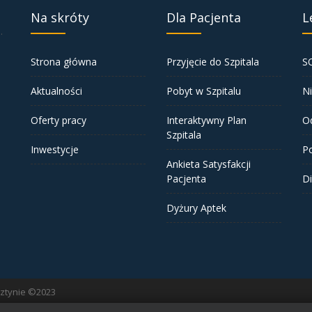
Na skróty
Dla Pacjenta
L
.
Strona główna
Przyjęcie do Szpitala
S
Aktualności
Pobyt w Szpitalu
N
Oferty pracy
Interaktywny Plan
Od
Szpitala
Inwestycje
Po
Ankieta Satysfakcji
Pacjenta
D
Dyżury Aptek
sztynie ©2023