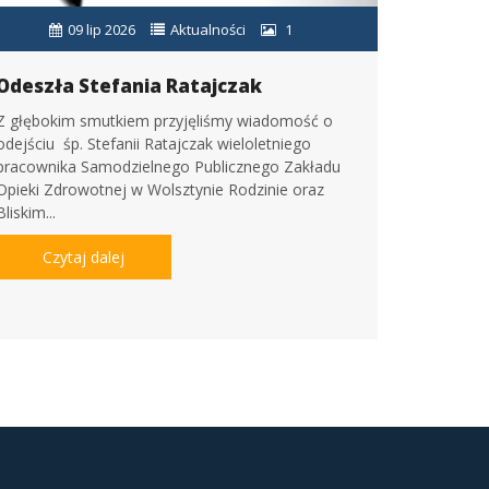
09 lip 2026
Aktualności
1
Odeszła Stefania Ratajczak
Z głębokim smutkiem przyjęliśmy wiadomość o
odejściu śp. Stefanii Ratajczak wieloletniego
pracownika Samodzielnego Publicznego Zakładu
Opieki Zdrowotnej w Wolsztynie Rodzinie oraz
Bliskim...
Czytaj dalej