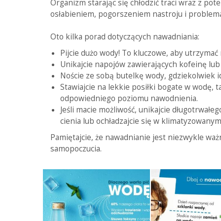
Organizm starając się chłodzić traci wraz z pot
osłabieniem, pogorszeniem nastroju i problema
Oto kilka porad dotyczących nawadniania:
Pijcie dużo wody! To kluczowe, aby utrzymać 
Unikajcie napojów zawierających kofeinę lu
Noście ze sobą butelkę wody, gdziekolwiek id
Stawiajcie na lekkie posiłki bogate w wodę,
odpowiedniego poziomu nawodnienia.
Jeśli macie możliwość, unikajcie długotrwałe
cienia lub ochładzajcie się w klimatyzowany
Pamiętajcie, że nawadnianie jest niezwykle ważn
samopoczucia.