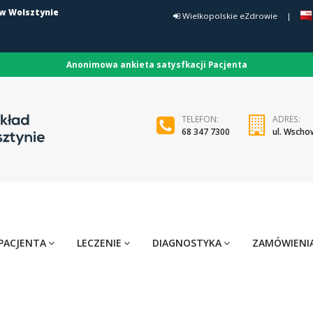
 w Wolsztynie
Wielkopolskie eZdrowie
|
Anonimowa ankieta satysfkacji Pacjenta
TELEFON:
ADRES:
68 347 7300
ul. Wscho
PACJENTA
LECZENIE
DIAGNOSTYKA
ZAMÓWIENIA