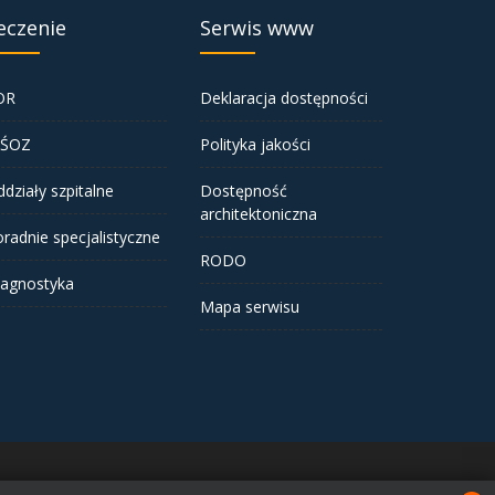
eczenie
Serwis www
OR
Deklaracja dostępności
iŚOZ
Polityka jakości
działy szpitalne
Dostępność
architektoniczna
radnie specjalistyczne
RODO
iagnostyka
Mapa serwisu